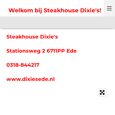
Ga
Welkom bij Steakhouse Dixie's!
direct
naar
de
hoofdinhoud
Steakhouse Dixie's
Stationsweg 2 6711PP Ede
0318-844217
www.dixiesede.nl