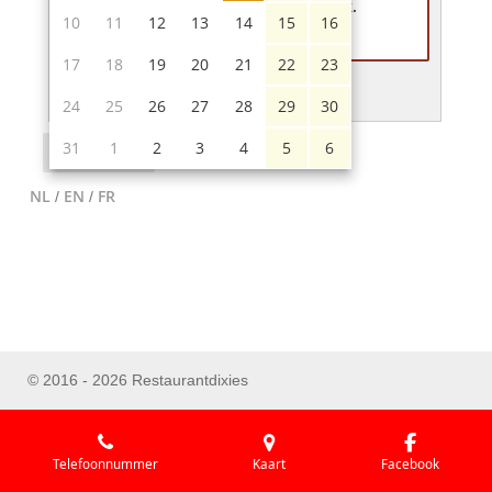
kleinschaligheid niet mogelijk.
10
11
12
13
14
15
16
17
18
19
20
21
22
23
24
25
26
27
28
29
30
31
1
2
3
4
5
6
Volgende
NL
EN
FR
/
/
© 2016 - 2026 Restaurantdixies
Telefoonnummer
Kaart
Facebook